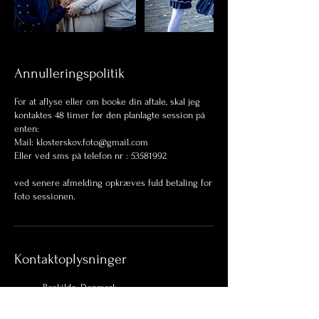
Annulleringspolitik
For at aflyse eller om booke din aftale, skal jeg
kontaktes 48 timer før den planlagte session på
enten:
Mail: klosterskov.foto@gmail.com
Eller ved sms på telefon nr : 53581992
ved senere afmelding opkræves fuld betaling for
foto sessionen.
Kontaktoplysninger
Roskilde, Denmark
53581992
klosterskov.foto@gmail.com