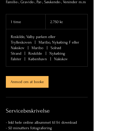
Familie-, Gravide-, Par-, Søskende-, Veninder m.m
2.750
danske
1 time
1
2.750 kr.
kroner
t
i
Roskilde, Valby parken eller
m
Trylleskoven
|
Maribo, Nykøbing F eller
Nakskov
|
Maribo
|
Solrød
Strand
|
Roskilde
|
Nykøbing
Falster
|
København
|
Nakskov
Anmod om at booke
Servicebeskrivelse
- Inkl hele online albummet til fri download
- 50 minutters fotografering