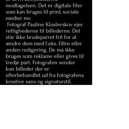
modtagelsen. Det er digitale filer
som kan bruges til print, sociale
medier mv.
Fotograf Pauline Klosterskov ejer
rettighederne til billederne. Det
står ikke brudeparret frit for at
ændre dem med f.eks. filtre eller
anden redigering. De må ikke
bruges som reklame eller gives til
tredje part. Fotografen sender
kun billeder der er
efterbehandlet ud fra fotografens
kreative sans og signaturstil.
Fotografen udvælger de bedste
bryllupsbilleder fra dagen,
gennemgår dem og sender dem i
et online galleri.
Fotografen sælger ikke RAW-
filerne.