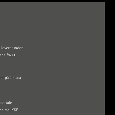
r leveret inden
de fra i 1
er på faktura
 sociale
rne må IKKE