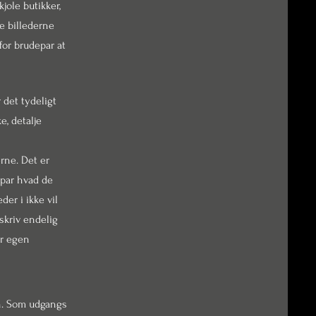
jole butikker,
ge billederne
 for brudepar at
r det tydeligt
e, detalje
erne. Det er
par hvad de
der i ikke vil
 skriv endelig
or egen
en. Som udgangs