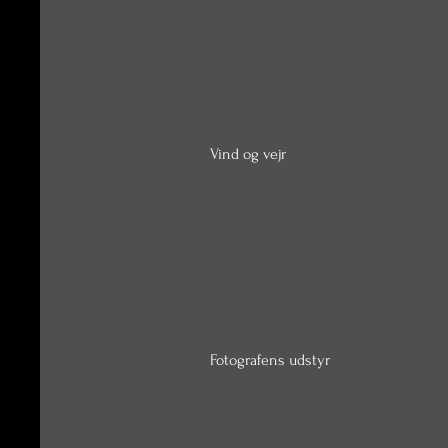
Vind og vejr
Fotografens udstyr