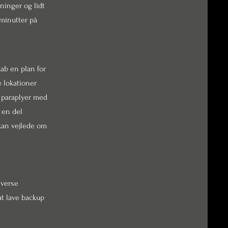
ninger og lidt
 minutter på
kab en plan for
e lokationer
d paraplyer med
l en del
 kan vejlede om
iverse
at lave backup