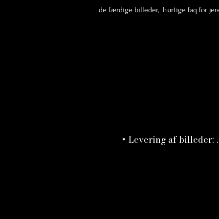
de færdige billeder, hurtige faq for je
+ Levering af billeder: 

Sneak peak på 4-8 bille
for 72 timer. restende b
leveret inden for 4 uger
digitalt i online galleri 
kan downloade fra i 1 m