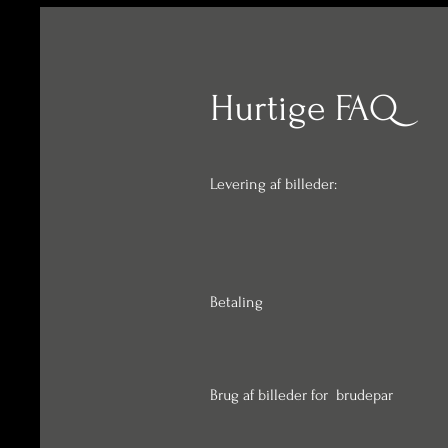
Hurtige FAQ
Levering af billeder:
Betaling
Brug af billeder for brudepar