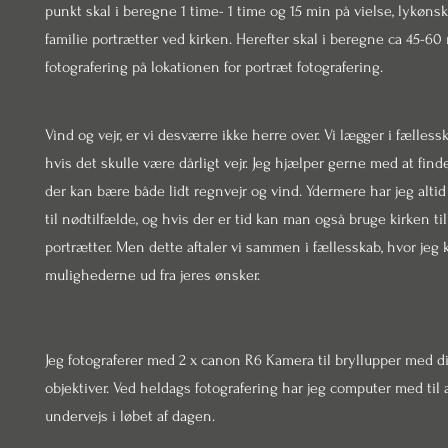
punkt skal i beregne 1 time- 1 time og 15 min på vielse, lykønsk
familie portrætter ved kirken. Herefter skal i beregne ca 45-60
fotografering på lokationen for portræt fotografering.
Vind og vejr, er vi desværre ikke herre over. Vi lægger i fælless
hvis det skulle være dårligt vejr. Jeg hjælper gerne med at find
der kan bære både lidt regnvejr og vind. Ydermere har jeg alti
til nødtilfælde, og hvis der er tid kan man også bruge kirken ti
portrætter. Men dette aftaler vi sammen i fællesskab, hvor jeg
mulighederne ud fra jeres ønsker.
Jeg fotograferer med 2 x canon R6 Kamera til bryllupper med d
objektiver. Ved heldags fotografering har jeg computer med til 
undervejs i løbet af dagen.