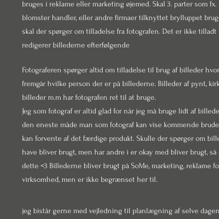
bruges i reklame eller marketing øjemed. Skal 3. parter som fx. k
blomster handler, eller andre firmaer tilknyttet brylluppet bru
skal der spørger om tilladelse fra fotografen. Det er ikke tilladt
redigerer billederne efterfølgende
Fotograferen spørger altid om tilladelse til brug af billeder hvo
fremgår hvilke person der er på billederne. Billeder af pynt, kirk
billeder m.m har fotografen ret til at bruge.
Jeg som fotograf er altid glad for når jeg må bruge lidt af billed
den eneste måde man som fotograf kan vise kommende brude
kan forvente af det færdige produkt. Skulle der spørger om bille
have bliver brugt, men har andre i er okay med bliver brugt, så
dette <3 Billederne bliver brugt på SoMe, marketing, reklame f
virksomhed, men er ikke begrænset her til.
jeg bistår gerne med vejledning til planlægning af selve dag