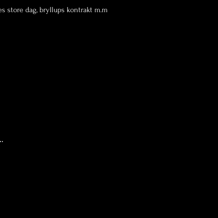
res store dag, bryllups kontrakt m.m
der inden 
illeder 
. Leveres 
som i frit 
ånede efter 